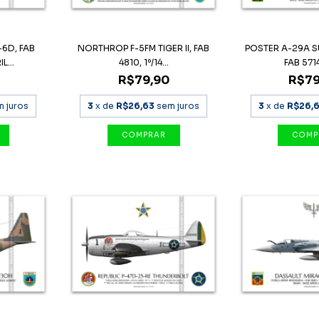
6D, FAB
NORTHROP F-5FM TIGER II, FAB
POSTER A-29A 
L...
4810, 1º/14...
FAB 5714,
R$79,90
R$79
m juros
3
x de
R$26,63
sem juros
3
x de
R$26,