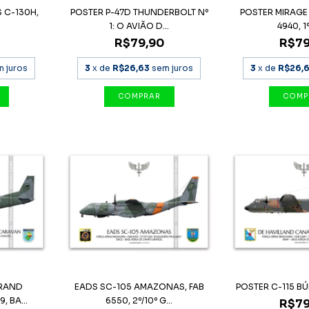
 C-130H,
POSTER P-47D THUNDERBOLT Nº
POSTER MIRAGE
1: O AVIÃO D...
4940, 1
R$79,90
R$79
m juros
3
x de
R$26,63
sem juros
3
x de
R$26,
GRAND
EADS SC-105 AMAZONAS, FAB
POSTER C-115 BÚ
, BA...
6550, 2º/10º G...
R$79