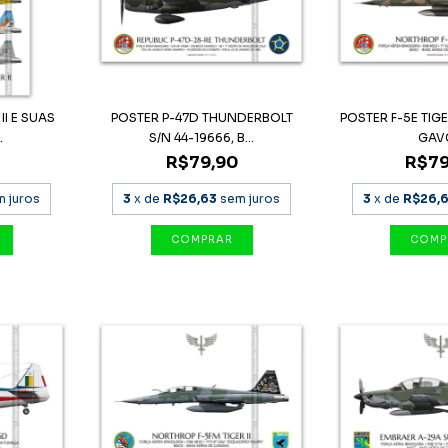
II E SUAS
POSTER P-47D THUNDERBOLT
POSTER F-5E TIGER 
.
S/N 44-19666, B...
GAV
R$79,90
R$79
m juros
3
x de
R$26,63
sem juros
3
x de
R$26,