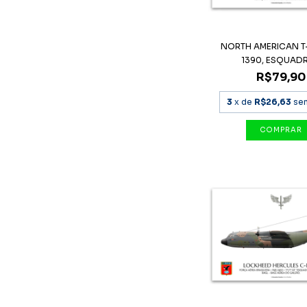
NORTH AMERICAN T-
1390, ESQUADRI
R$79,90
3
x de
R$26,63
se