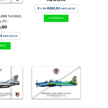
3
x de
R$53,30
sem juros
SUPER TUCANO,
 3º/...
,90
63
sem juros