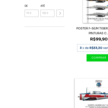
DE
ATÉ
POSTER F-5E/M TIGER 
PINTURAS C..
R$99,90
3
x de
R$33,30
se