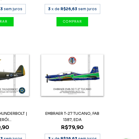
63
sem juros
3
x de
R$26,63
sem juros
THUNDERBOLT |
EMBRAER T-27 TUCANO, FAB
ERÓI...
1387, EDA
,90
R$79,90
63
sem juros
3
x de
R$26,63
sem juros