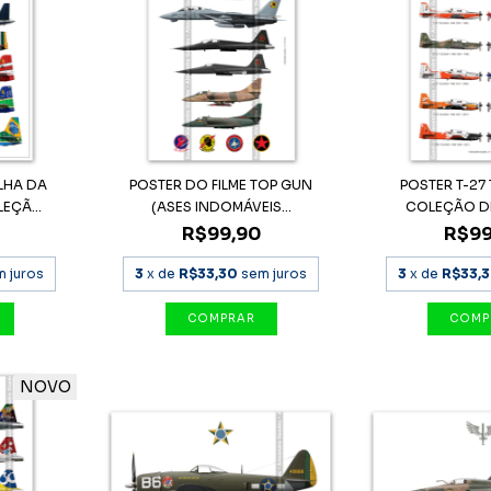
LHA DA
POSTER DO FILME TOP GUN
POSTER T-27
EÇÃ...
(ASES INDOMÁVEIS...
COLEÇÃO DEF
R$99,90
R$99
m juros
3
x de
R$33,30
sem juros
3
x de
R$33,
NOVO