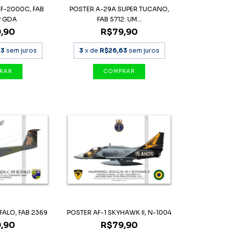
 F-2000C, FAB
POSTER A-29A SUPER TUCANO,
º GDA
FAB 5712: UM...
,90
R$79,90
63
sem juros
3
x de
R$26,63
sem juros
FALO, FAB 2369
POSTER AF-1 SKYHAWK II, N-1004
,90
R$79,90