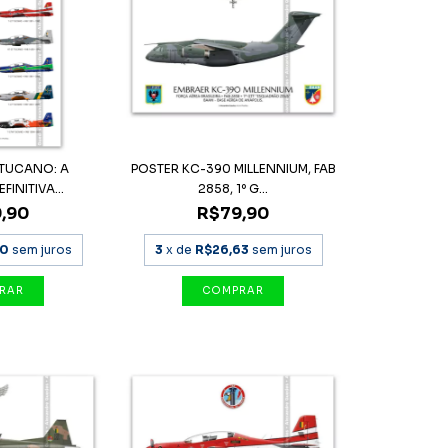
 TUCANO: A
POSTER KC-390 MILLENNIUM, FAB
INITIVA...
2858, 1º G...
,90
R$79,90
30
sem juros
3
x de
R$26,63
sem juros