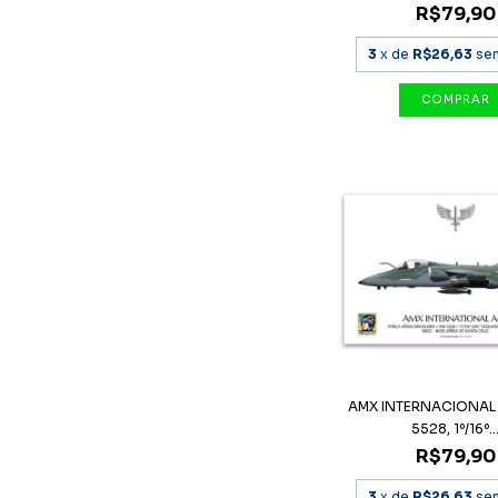
R$79,90
3
x de
R$26,63
se
AMX INTERNACIONAL 
5528, 1º/16º..
R$79,90
3
x de
R$26,63
se