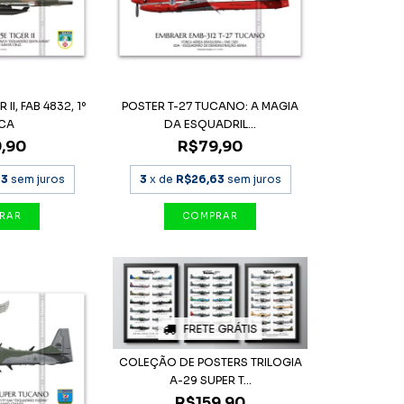
II, FAB 4832, 1º
POSTER T-27 TUCANO: A MAGIA
CA
DA ESQUADRIL...
,90
R$79,90
63
sem juros
3
x de
R$26,63
sem juros
FRETE GRÁTIS
COLEÇÃO DE POSTERS TRILOGIA
A-29 SUPER T...
R$159,90