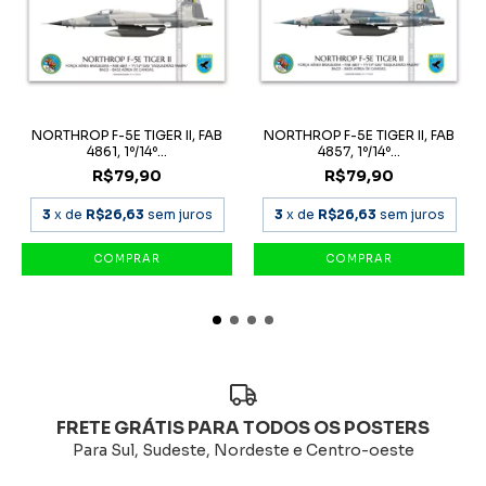
NORTHROP F-5E TIGER II, FAB
NORTHROP F-5E TIGER II, FAB
4861, 1º/14º...
4857, 1º/14º...
R$79,90
R$79,90
3
x de
R$26,63
sem juros
3
x de
R$26,63
sem juros
FRETE GRÁTIS PARA TODOS OS POSTERS
Para Sul, Sudeste, Nordeste e Centro-oeste