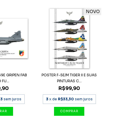
NOVO
39E GRIPEN FAB
POSTER F-5E/M TIGER II E SUAS
 FU...
PINTURAS C...
,90
R$99,90
63
sem juros
3
x de
R$33,30
sem juros