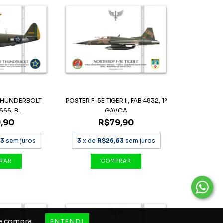
 THUNDERBOLT
POSTER F-5E TIGER II, FAB 4832, 1º
66, B...
GAVCA
,90
R$79,90
63
sem juros
3
x de
R$26,63
sem juros
de compra.
ENTENDI