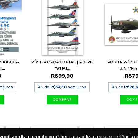
OUGLAS A-
PÔSTER CAÇAS DA FAB | A SÉRIE
POSTER P-47D
...
"WHAT...
S/N 44-196
0
R$99,90
R$79
m juros
3
x de
R$33,30
sem juros
3
x de
R$26,
você aceita o uso de cookies
para agilizar a sua experiência 