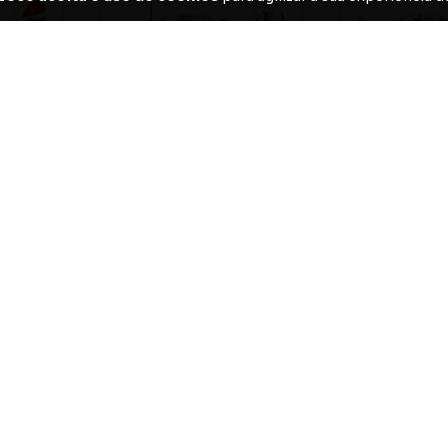
: A MAGIA
NORTH AMERICAN T-6D, FAB
POSTER A-29A 
..
1390, ESQUADRIL...
FAB 5714,
R$79,90
R$79
m juros
3
x de
R$26,63
sem juros
3
x de
R$26,
TIS
 TRILOGIA