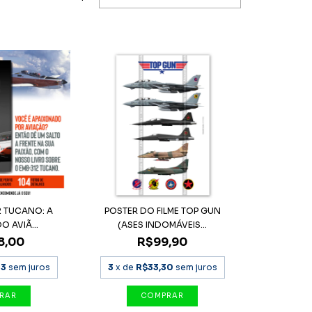
2 TUCANO: A
POSTER DO FILME TOP GUN
O AVIÃ...
(ASES INDOMÁVEIS...
8,00
R$99,90
33
sem juros
3
x de
R$33,30
sem juros