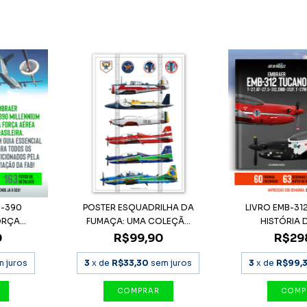
C-390
POSTER ESQUADRILHA DA
LIVRO EMB-31
RÇA...
FUMAÇA: UMA COLEÇÃ...
HISTÓRIA D
0
R$99,90
R$29
 juros
3
x de
R$33,30
sem juros
3
x de
R$99,