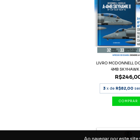
LIVRO MCDONNELL D
4MB SKYHAWK II
R$246,0
3
x de
R$82,00
se
Ao navegar por este site