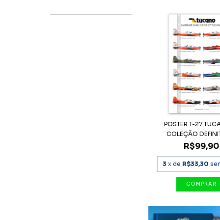
POSTER T-27 TUC
COLEÇÃO DEFINITI
R$99,90
3
x de
R$33,30
se