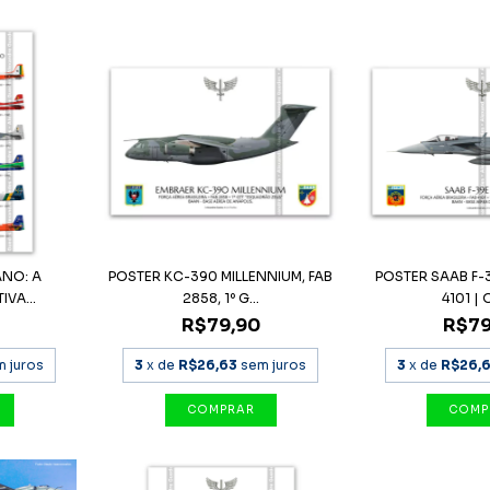
ANO: A
POSTER KC-390 MILLENNIUM, FAB
POSTER SAAB F-
VA...
2858, 1º G...
4101 | O
R$79,90
R$79
m juros
3
x de
R$26,63
sem juros
3
x de
R$26,