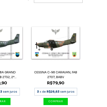
98A GRAND
CESSNA C-98 CARAVAN, FAB
2732, 2º...
2707, BABV
,90
R$79,90
63
sem juros
3
x de
R$26,63
sem juros