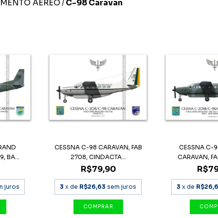
IMENTO AÉREO
C-98 Caravan
/
GRAND
CESSNA C-98 CARAVAN, FAB
CESSNA C-
, BA...
2708, CINDACTA...
CARAVAN, FAB 
R$79,90
R$79
m juros
3
x de
R$26,63
sem juros
3
x de
R$26,