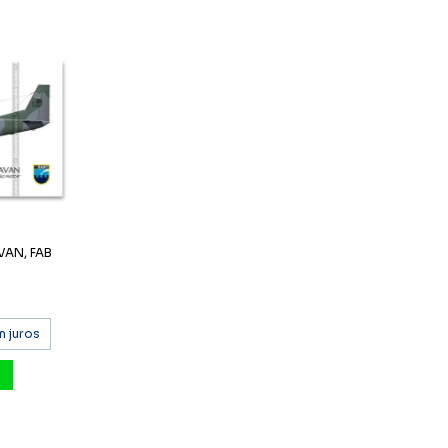
AN, FAB
m juros