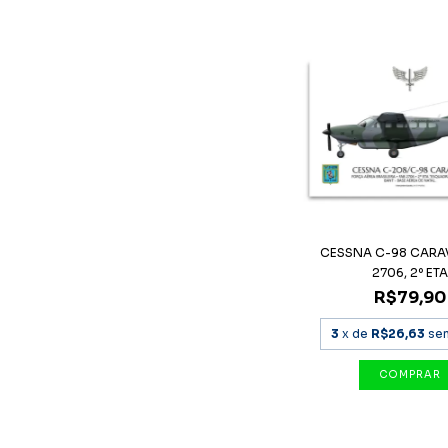
CESSNA C-98 CARAV
2706, 2º ETA
R$79,90
3
x de
R$26,63
se