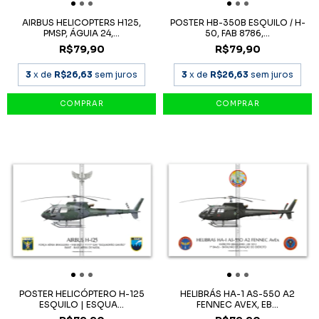
AIRBUS HELICOPTERS H125,
POSTER HB-350B ESQUILO / H-
PMSP, ÁGUIA 24,...
50, FAB 8786,...
R$79,90
R$79,90
3
x de
R$26,63
sem juros
3
x de
R$26,63
sem juros
POSTER HELICÓPTERO H-125
HELIBRÁS HA-1 AS-550 A2
ESQUILO | ESQUA...
FENNEC AVEX, EB...