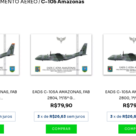
IMENTO AÉREO
C-105 Amazonas
/
NAS, FAB
EADS C-105A AMAZONAS, FAB
EADS C-105A A
..
2804, 1º/15º G...
2800, 1º/
R$79,90
R$79
m juros
3
x de
R$26,63
sem juros
3
x de
R$26,