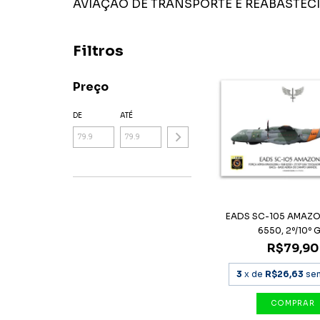
AVIAÇÃO DE TRANSPORTE E REABASTEC
Filtros
Preço
DE
ATÉ
EADS SC-105 AMAZO
6550, 2º/10º G.
R$79,90
3
x de
R$26,63
se