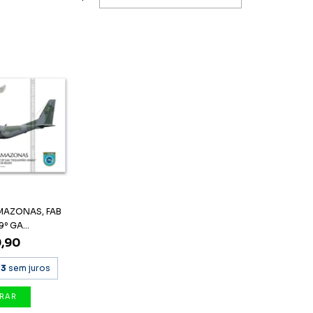
MAZONAS, FAB
9º GA...
,90
63
sem juros