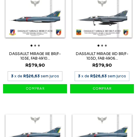
DASSAULT MIRAGE IIIE BR/F-
DASSAULT MIRAGE IIID BR/F-
103E, FAB 4910...
103D, FAB 4906...
R$79,90
R$79,90
3
x de
R$26,63
sem juros
3
x de
R$26,63
sem juros