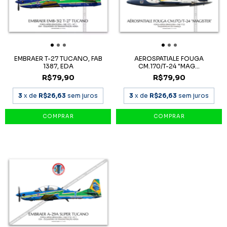
EMBRAER T-27 TUCANO, FAB
AEROSPATIALE FOUGA
1387, EDA
CM.170/T-24 "MAG...
R$79,90
R$79,90
3
x de
R$26,63
sem juros
3
x de
R$26,63
sem juros