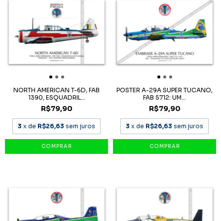
NORTH AMERICAN T-6D, FAB
POSTER A-29A SUPER TUCANO,
1390, ESQUADRIL...
FAB 5712: UM...
R$79,90
R$79,90
3
x de
R$26,63
sem juros
3
x de
R$26,63
sem juros