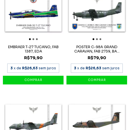
EMBRAER T-27 TUCANO, FAB
POSTER C-98A GRAND
1387, EDA
CARAVAN, FAB 2739, BA...
R$79,90
R$79,90
3
x de
R$26,63
sem juros
3
x de
R$26,63
sem juros