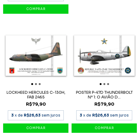
LOCKHEED HERCULES C-130H,
POSTER P-47D THUNDERBOLT
FAB 2465
Nº 1: O AVIÃO D...
R$79,90
R$79,90
3
x de
R$26,63
sem juros
3
x de
R$26,63
sem juros