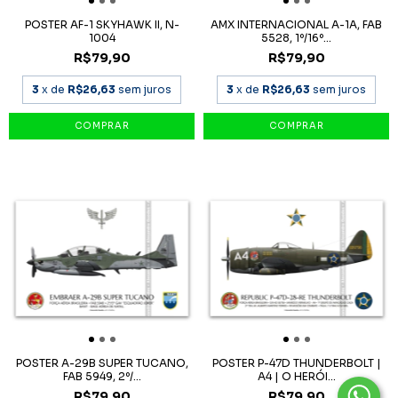
POSTER AF-1 SKYHAWK II, N-
AMX INTERNACIONAL A-1A, FAB
1004
5528, 1º/16º...
R$79,90
R$79,90
3
x de
R$26,63
sem juros
3
x de
R$26,63
sem juros
POSTER A-29B SUPER TUCANO,
POSTER P-47D THUNDERBOLT |
FAB 5949, 2º/...
A4 | O HERÓI...
R$79,90
R$79,90