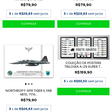
R$79,90
R$79,90
3
x de
R$26,63
sem juros
3
x de
R$26,63
sem juros
FRETE GRÁTIS
COLEÇÃO DE POSTERS
TRILOGIA A-29 SUPER T...
R$159,90
3
x de
R$53,30
sem juros
NORTHROP F-5FM TIGER II, FAB
4810, 1º/14...
R$79,90
3
x de
R$26,63
sem juros