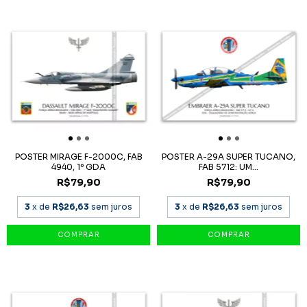
POSTER MIRAGE F-2000C, FAB
POSTER A-29A SUPER TUCANO,
4940, 1º GDA
FAB 5712: UM...
R$79,90
R$79,90
3
x de
R$26,63
sem juros
3
x de
R$26,63
sem juros