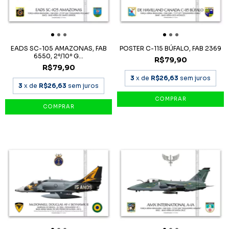
EADS SC-105 AMAZONAS, FAB
POSTER C-115 BÚFALO, FAB 2369
6550, 2º/10º G...
R$79,90
R$79,90
3
x de
R$26,63
sem juros
3
x de
R$26,63
sem juros