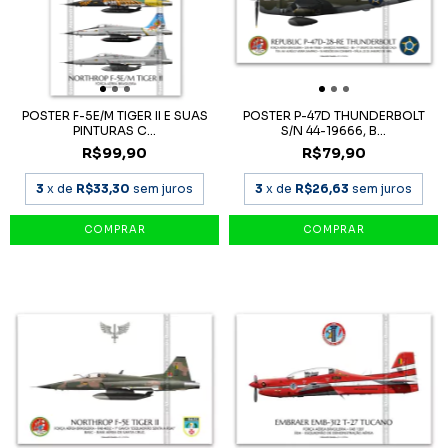
POSTER F-5E/M TIGER II E SUAS
POSTER P-47D THUNDERBOLT
PINTURAS C...
S/N 44-19666, B...
R$99,90
R$79,90
3
x de
R$33,30
sem juros
3
x de
R$26,63
sem juros