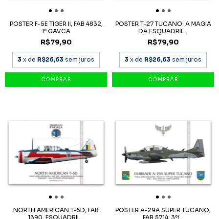
POSTER F-5E TIGER II, FAB 4832,
POSTER T-27 TUCANO: A MAGIA
1º GAVCA
DA ESQUADRIL...
R$79,90
R$79,90
3
x de
R$26,63
sem juros
3
x de
R$26,63
sem juros
NORTH AMERICAN T-6D, FAB
POSTER A-29A SUPER TUCANO,
1390, ESQUADRIL...
FAB 5714, 3º/...