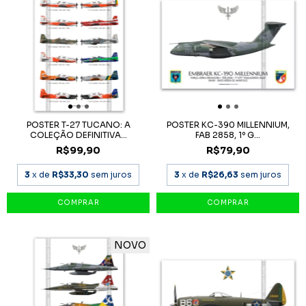
POSTER T-27 TUCANO: A
POSTER KC-390 MILLENNIUM,
COLEÇÃO DEFINITIVA...
FAB 2858, 1º G...
R$99,90
R$79,90
3
x de
R$33,30
sem juros
3
x de
R$26,63
sem juros
NOVO