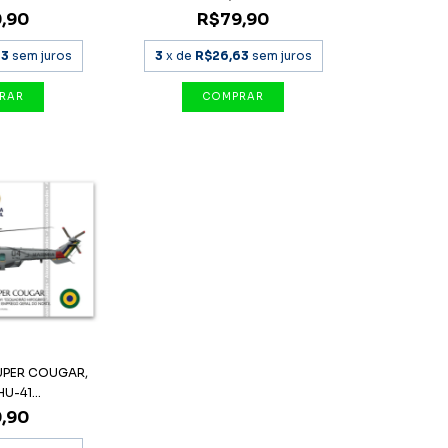
,90
R$79,90
63
sem juros
3
x de
R$26,63
sem juros
SUPER COUGAR,
U-41...
,90