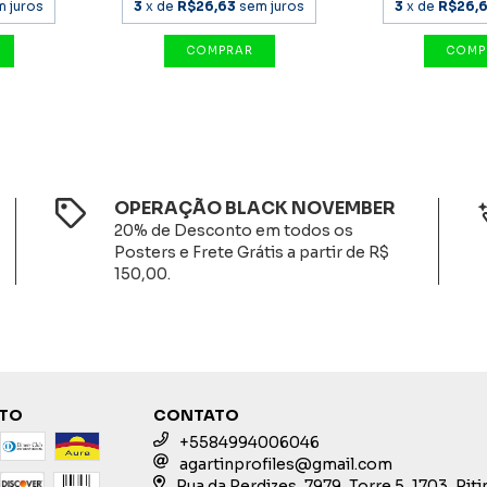
m juros
3
x de
R$26,63
sem juros
3
x de
R$26,
OPERAÇÃO BLACK NOVEMBER
20% de Desconto em todos os
Posters e Frete Grátis a partir de R$
150,00.
NTO
CONTATO
+5584994006046
agartinprofiles@gmail.com
Rua da Perdizes, 7979, Torre 5, 1703, Pit