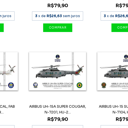
R$79,90
R$79
m juros
3
x de
R$26,63
sem juros
3
x de
R$26,
CAL, FAB
AIRBUS UH-15A SUPER COUGAR,
AIRBUS UH-15 
...
N-7201, HU-2...
N-7104, H
R$79,90
R$79