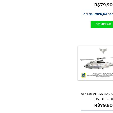
R$79,90
3
x de
R$26,63
se
AIRBUS VH-36 CARA
8505, GTE - GR
R$79,90