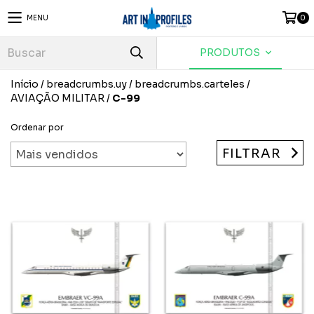
MENU
0
PRODUTOS
Início
/
breadcrumbs.uy
/
breadcrumbs.carteles
/
AVIAÇÃO MILITAR
/
C-99
Ordenar por
FILTRAR