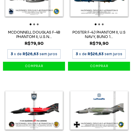
MCDONNELL DOUGLAS F-4B
POSTER F-4J PHANTOM II, U.S
PHANTOM II, U.S.N...
NAVY, BUNO 1...
R$79,90
R$79,90
3
x de
R$26,63
sem juros
3
x de
R$26,63
sem juros