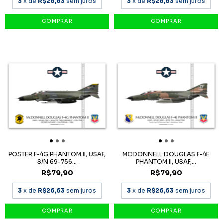
3
x de
R$26,63
sem juros
3
x de
R$26,63
sem juros
POSTER F-4G PHANTOM II, USAF,
MCDONNELL DOUGLAS F-4E
S/N 69-756...
PHANTOM II, USAF,...
R$79,90
R$79,90
3
x de
R$26,63
sem juros
3
x de
R$26,63
sem juros