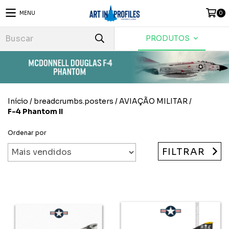
MENU
0
PRODUTOS
Início
/
breadcrumbs.posters
/
AVIAÇÃO MILITAR
/
F-4 Phantom II
Ordenar por
FILTRAR