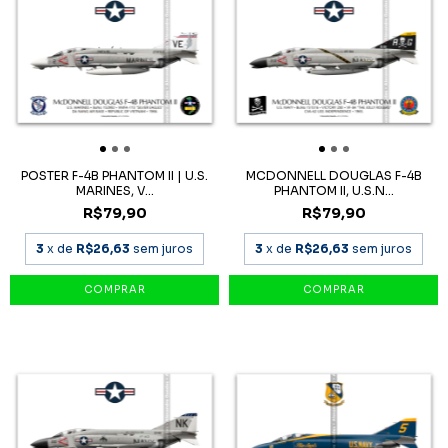
POSTER F-4B PHANTOM II | U.S.
MCDONNELL DOUGLAS F-4B
MARINES, V...
PHANTOM II, U.S.N...
R$79,90
R$79,90
3
x de
R$26,63
sem juros
3
x de
R$26,63
sem juros