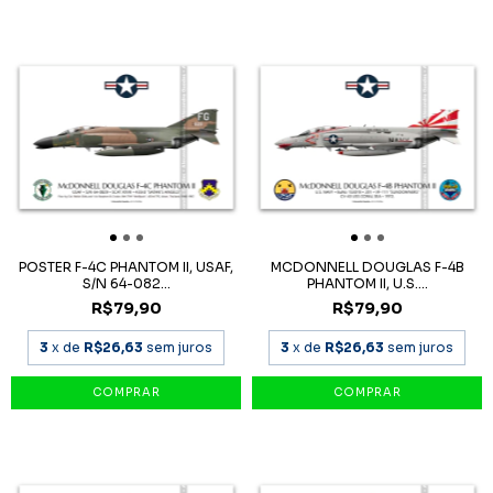
POSTER F-4C PHANTOM II, USAF,
MCDONNELL DOUGLAS F-4B
S/N 64-082...
PHANTOM II, U.S....
R$79,90
R$79,90
3
x de
R$26,63
sem juros
3
x de
R$26,63
sem juros