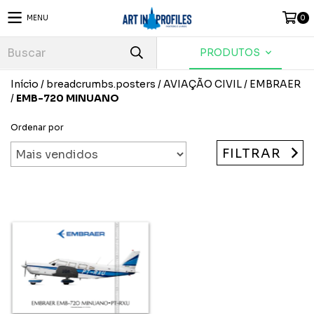
MENU
0
PRODUTOS
Início
/
breadcrumbs.posters
/
AVIAÇÃO CIVIL
/
EMBRAER
/
EMB-720 MINUANO
Ordenar por
FILTRAR