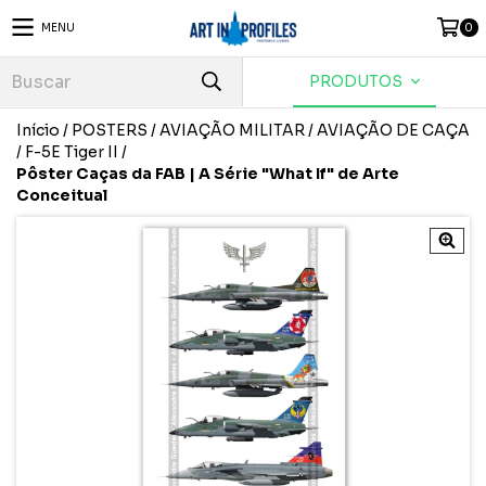
MENU
0
PRODUTOS
Início
/
POSTERS
/
AVIAÇÃO MILITAR
/
AVIAÇÃO DE CAÇA
/
F-5E Tiger II
/
Pôster Caças da FAB | A Série "What If" de Arte
Conceitual