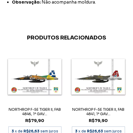
Observação:
Não acompanha moldura.
PRODUTOS RELACIONADOS
NORTHROP F-5E TIGER II, FAB
NORTHROP F-5E TIGER II, FAB
4846, 1º GAV...
4841, 1º GAV...
R$79,90
R$79,90
3
x de
R$26,63
sem juros
3
x de
R$26,63
sem juros