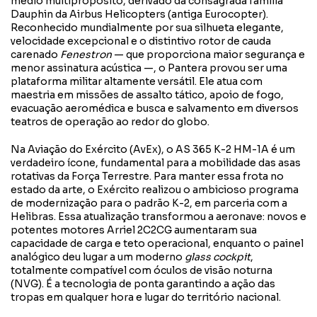
médio multipropósito, derivado da consagrada família
Dauphin da Airbus Helicopters (antiga Eurocopter).
Reconhecido mundialmente por sua silhueta elegante,
velocidade excepcional e o distintivo rotor de cauda
carenado
Fenestron
— que proporciona maior segurança e
menor assinatura acústica —, o Pantera provou ser uma
plataforma militar altamente versátil. Ele atua com
maestria em missões de assalto tático, apoio de fogo,
evacuação aeromédica e busca e salvamento em diversos
teatros de operação ao redor do globo.
Na Aviação do Exército (AvEx), o AS 365 K-2 HM-1A é um
verdadeiro ícone, fundamental para a mobilidade das asas
rotativas da Força Terrestre. Para manter essa frota no
estado da arte, o Exército realizou o ambicioso programa
de modernização para o padrão K-2, em parceria com a
Helibras. Essa atualização transformou a aeronave: novos e
potentes motores Arriel 2C2CG aumentaram sua
capacidade de carga e teto operacional, enquanto o painel
analógico deu lugar a um moderno
glass cockpit
,
totalmente compatível com óculos de visão noturna
(NVG). É a tecnologia de ponta garantindo a ação das
tropas em qualquer hora e lugar do território nacional.