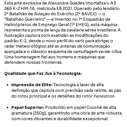
Esta arte exclusiva de Alexandre Guedes imortaliza o AS
365 K-2 HM-1A, matrícula EB 2031. Operado pelo lendário
2º Batalhão de Aviação do Exército (2º BAVEX) — o
"Batalhão Guerreiro" — e inserido no 1º Esquadrão de
Helicópteros de Emprego Geral (1º EHEG), esta máquina
representa a ponta da lança da cavalaria aérea brasileira. A
ilustração captura com exatidão as modificações do
padrão K-2, desde o novo perfil do nariz para abrigar o
radar meteorológico até as antenas de comunicação
avançada e o clássico esquema de camuflagem verde-oliva.
Uma homenagem fiel aos homens e máquinas que
defendem nossas fronteiras.
Qualidade que Faz Jus à Tecnologia:
Impressão de Elite:
Tecnologia a laser de alta
definição que captura com precisão cada rebite, as pás
do rotor principal e os detalhes do rotor
Fenestron
.
Papel Superior:
Produzido em papel Couché de alta
gramatura (250g), garantindo uma obra de arte robusta,
com cores vibrantes e durabilidade excepcional.