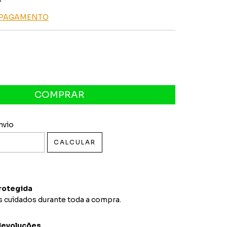
E PAGAMENTO
 CEP:
ALTERAR CEP
nvio
CALCULAR
rotegida
 cuidados durante toda a compra.
devoluções