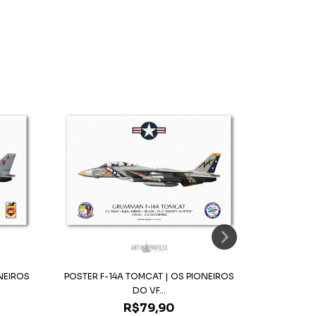
NEIROS
POSTER F-14A TOMCAT | OS PIONEIROS
POSTER F
DO VF...
R$79,90