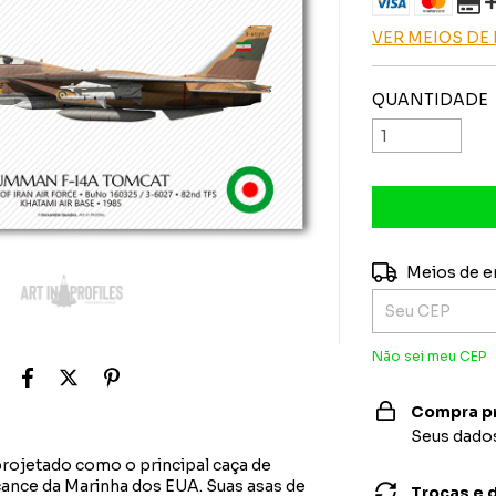
VER MEIOS D
QUANTIDADE
Entregas para o
Meios de e
Não sei meu CEP
Compra p
Seus dados
rojetado como o principal caça de
cance da Marinha dos EUA. Suas asas de
Trocas e 