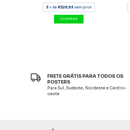
uros
3
x de
R$26,63
sem juros
FRETE GRÁTIS PARA TODOS OS
POSTERS
Para Sul, Sudeste, Nordeste e Centro-
oeste