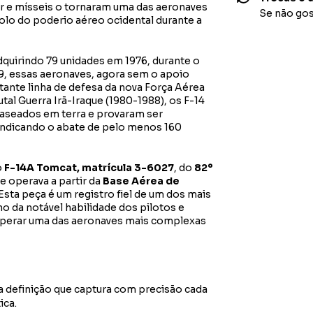
ar e mísseis o tornaram uma das aeronaves
Se não gos
olo do poderio aéreo ocidental durante a
adquirindo 79 unidades em 1976, durante o
9, essas aeronaves, agora sem o apoio
ante linha de defesa da nova Força Aérea
utal Guerra Irã-Iraque (1980-1988), os F-14
aseados em terra e provaram ser
vindicando o abate de pelo menos 160
o
F-14A Tomcat, matrícula 3-6027
, do
82º
e operava a partir da
Base Aérea de
 Esta peça é um registro fiel de um dos mais
o da notável habilidade dos pilotos e
operar uma das aeronaves mais complexas
ta definição que captura com precisão cada
ica.