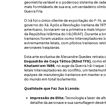
geometria variável e o poderoso sistema de rad
mais formidáveis de sua era, um verdadeiro símb
Guerra Fria.
O Irã foi o único cliente de exportação do F-14, 
governo do Xá. Após a Revolução Iraniana de 197
americano, tornaram-se a primeira e mais import
da República Islâmica do Irã (IRIAF). Durante a br
iranianos foram usados como interceptadores b
extremamente letais, com pilotos iranianos rei
aeronaves iraquianas.
Esta arte exclusiva de Alexandre Guedes retrata 
Esquadrão de Caça Tático (82nd TFS)
, como el
Khatami em 1985
, no auge da Guerra Irã-Iraque.
letais interceptadores do conflito, um testemunh
equipes de manutenção iranianos em manter e 
do mundo em total isolamento.
Qualidade que Faz Jus à Lenda:
Impressão de Elite:
Tecnologia a laser de al
detalhe da aeronave e sua camuflagem desért