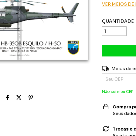
VER MEIOS D
QUANTIDADE
Entregas para o
Meios de e
Não sei meu CEP
Compra p
Seus dados
Trocas e 
Se não gos