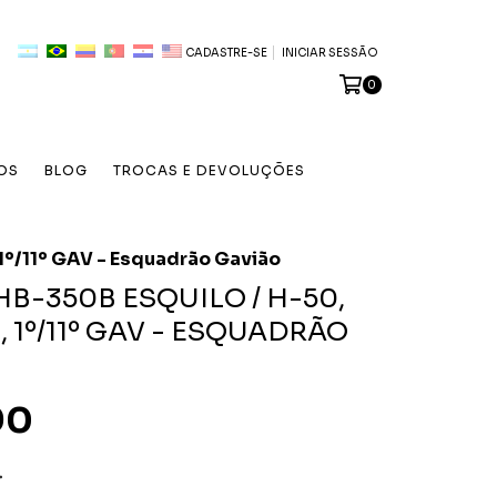
CADASTRE-SE
INICIAR SESSÃO
0
OS
BLOG
TROCAS E DEVOLUÇÕES
 1º/11º GAV - Esquadrão Gavião
HB-350B ESQUILO / H-50,
, 1º/11º GAV - ESQUADRÃO
90