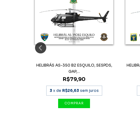
LO, PMSP,
HELIBRÁS AS-350 B2 ESQUILO, SESPDS,
HELIBR
GAP,...
R$79,90
uros
3
x de
R$26,63
sem juros