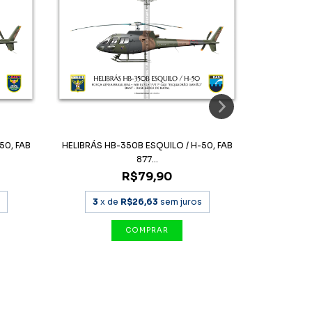
50, FAB
HELIBRÁS HB-350B ESQUILO / H-50, FAB
POSTER HB
877...
R$79,90
3
x de
R$26,63
sem juros
3
x 