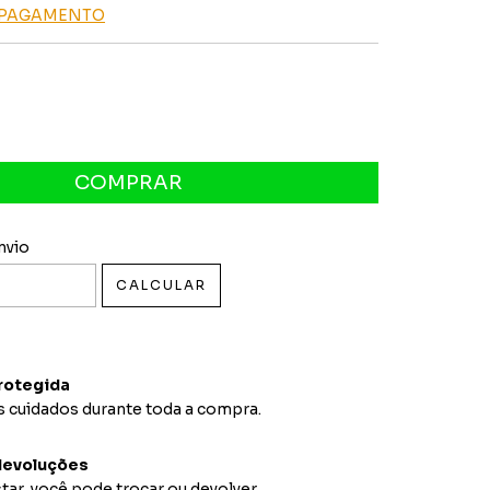
E PAGAMENTO
 CEP:
ALTERAR CEP
nvio
CALCULAR
rotegida
 cuidados durante toda a compra.
devoluções
tar, você pode trocar ou devolver.