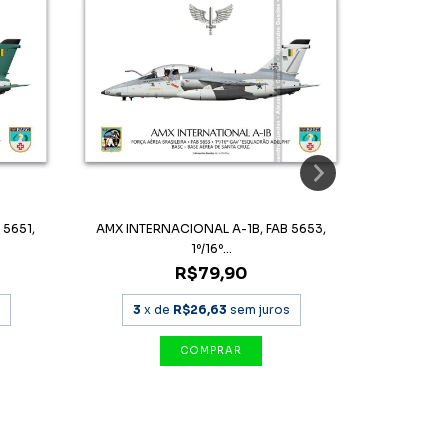
 5651,
AMX INTERNACIONAL A-1B, FAB 5653,
AMX INTE
1º/16º...
R$79,90
3
x de
R$26,63
sem juros
3
x 