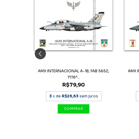
FAB 5525,
AMX INTERNACIONAL A-1B, FAB 5652,
AMX I
1º/16º...
R$79,90
uros
3
x de
R$26,63
sem juros