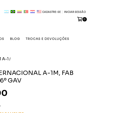
CADASTRE-SE
INICIAR SESSÃO
0
OS
BLOG
TROCAS E DEVOLUÇÕES
 A-1
/
ERNACIONAL A-1M, FAB
16º GAV
90