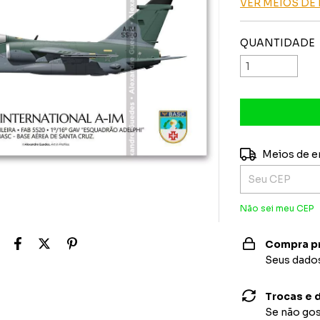
VER MEIOS D
QUANTIDADE
Entregas para o
Meios de e
Não sei meu CEP
Compra p
Seus dados
Trocas e 
Se não gos