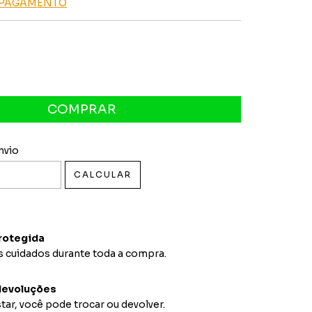
E PAGAMENTO
 CEP:
ALTERAR CEP
nvio
CALCULAR
rotegida
 cuidados durante toda a compra.
devoluções
tar, você pode trocar ou devolver.