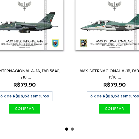
NTERNACIONAL A-1A, FAB 5540,
AMX INTERNACIONAL A-1B, FAB
1º/10º...
1º/16º...
R$79,90
R$79,90
3
x de
R$26,63
sem juros
3
x de
R$26,63
sem juros