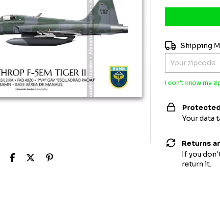
Shipping for zi
Shipping 
I don't know my z
Protected
Your data 
Returns a
If you don'
return it.