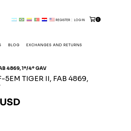
0
REGISTER
LOG IN
S
BLOG
EXCHANGES AND RETURNS
FAB 4869, 1º/4º GAV
-5EM TIGER II, FAB 4869,
V
 USD