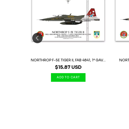
B 4824, 1º
NORTHROP F-5E TIGER II, FAB 4841, 1º GAV...
NORTH
$15.87 USD