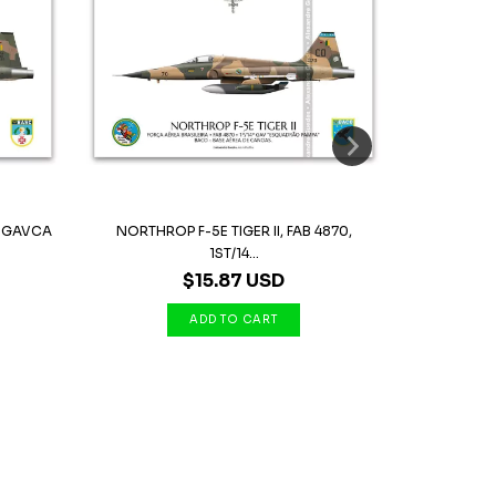
1º GAVCA
NORTHROP F-5E TIGER II, FAB 4870,
NORTHROP F-5
1ST/14...
$15.87 USD