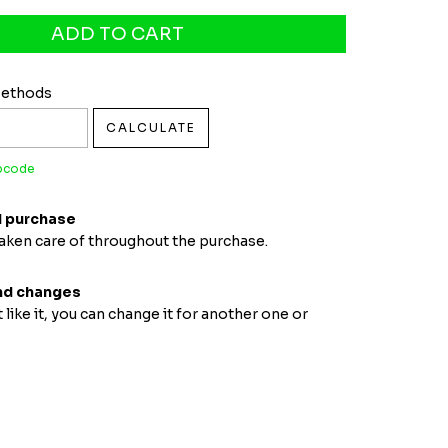
pcode:
CHANGE ZIPCODE
Methods
CALCULATE
ipcode
 purchase
taken care of throughout the purchase.
nd changes
t like it, you can change it for another one or