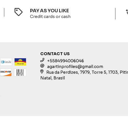
PAY AS YOU LIKE
Credit cards or cash
CONTACT US
+5584994006046
agartinprofiles@gmail.com
Rua da Perdizes, 7979, Torre 5, 1703, Pit
Natal, Brasil
S