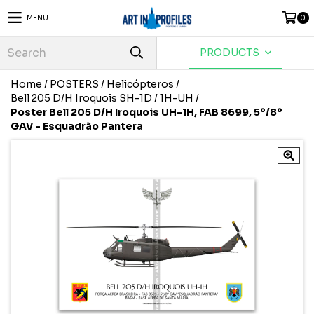
MENU
0
PRODUCTS
Home
/
POSTERS
/
Helicópteros
/
Bell 205 D/H Iroquois SH-1D / 1H-UH
/
Poster Bell 205 D/H Iroquois UH-1H, FAB 8699, 5º/8º
GAV - Esquadrão Pantera