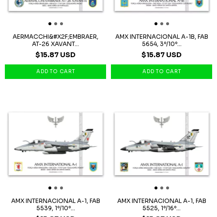
AERMACCHI&#X2F;EMBRAER,
AMX INTERNACIONAL A-1B, FAB
AT-26 XAVANT...
5654, 3º/10º...
$15.87 USD
$15.87 USD
AMX INTERNACIONAL A-1, FAB
AMX INTERNACIONAL A-1, FAB
5539, 1º/10º...
5525, 1º/16º...