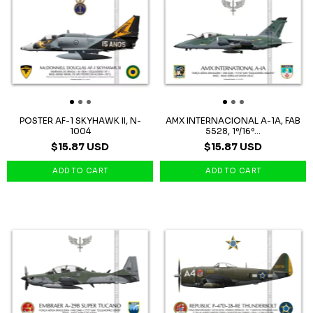
POSTER AF-1 SKYHAWK II, N-
AMX INTERNACIONAL A-1A, FAB
1004
5528, 1º/16º...
$15.87 USD
$15.87 USD