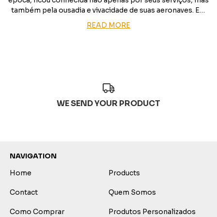
época, ficou conhecida não apenas por seus serviços, mas
também pela ousadia e vivacidade de suas aeronaves. Em
meados da década de 1970, a empresa adotou uma
READ MORE
estratégia inovadora e chamativa: pint
WE SEND YOUR PRODUCT
NAVIGATION
Home
Products
Contact
Quem Somos
Como Comprar
Produtos Personalizados