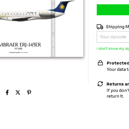
Shipping for zi
Shipping 
I don't know my z
Protected
Your data 
Returns a
If you don'
return it.