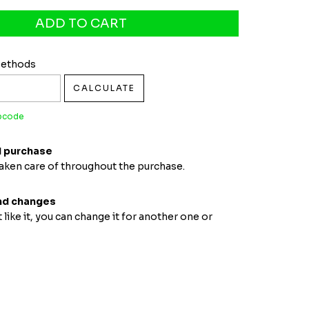
pcode:
CHANGE ZIPCODE
Methods
CALCULATE
ipcode
 purchase
taken care of throughout the purchase.
nd changes
t like it, you can change it for another one or