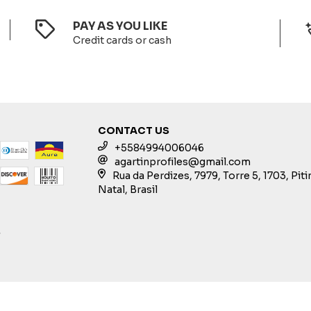
PAY AS YOU LIKE
Credit cards or cash
CONTACT US
+5584994006046
agartinprofiles@gmail.com
Rua da Perdizes, 7979, Torre 5, 1703, Pit
Natal, Brasil
S