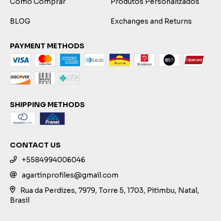
Como Comprar
Produtos Personalizados
BLOG
Exchanges and Returns
PAYMENT METHODS
SHIPPING METHODS
CONTACT US
+5584994006046
agartinprofiles@gmail.com
Rua da Perdizes, 7979, Torre 5, 1703, Pitimbu, Natal,
Brasil