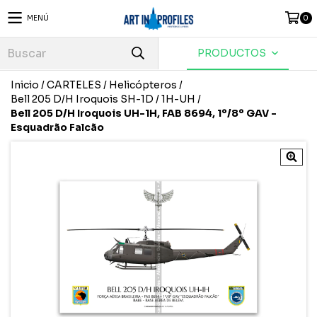
MENÚ
0
PRODUCTOS
Inicio
/
CARTELES
/
Helicópteros
/
Bell 205 D/H Iroquois SH-1D / 1H-UH
/
Bell 205 D/H Iroquois UH-1H, FAB 8694, 1º/8º GAV -
Esquadrão Falcão