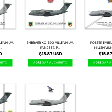
LENNIUM,
EMBRAER KC-390 MILLENNIUM,
POSTER EMBR
..
FAB 2857, 1º...
MILLENNIUM,
D
$15.87 USD
$15.8