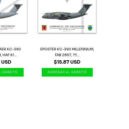
AER KC-390
EPOSTER KC-390 MILLENNIUM,
 HAF 61...
FAB 2857, 1º/...
7 USD
$15.87 USD