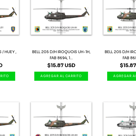
 / HUEY ,
BELL 205 D/H IROQUOIS UH-1H,
BELL 205 D/H I
FAB 8694, 1...
FAB 8651
D
$15.87 USD
$15.8