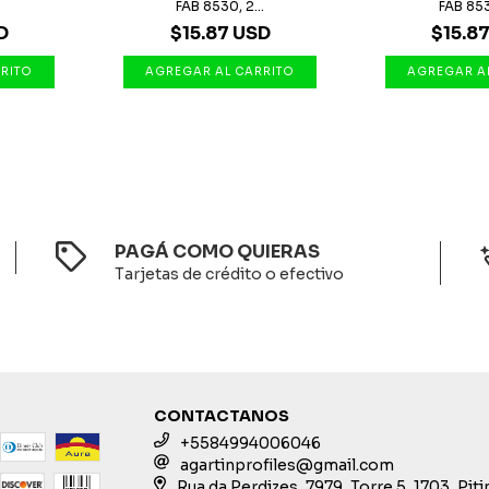
.
FAB 8530, 2...
FAB 8530
D
$15.87 USD
$15.8
PAGÁ COMO QUIERAS
Tarjetas de crédito o efectivo
CONTACTANOS
+5584994006046
agartinprofiles@gmail.com
Rua da Perdizes, 7979, Torre 5, 1703, Pit