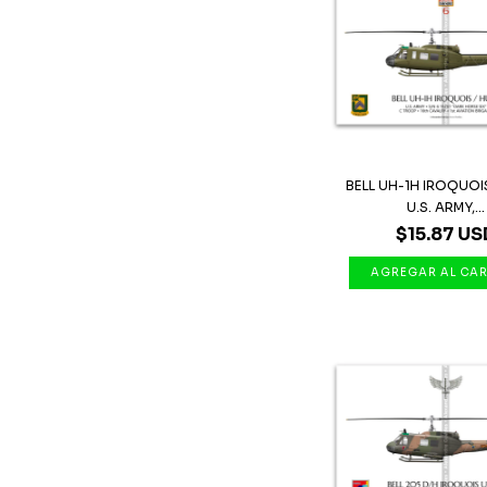
BELL UH-1H IROQUOIS
U.S. ARMY,...
$15.87 US