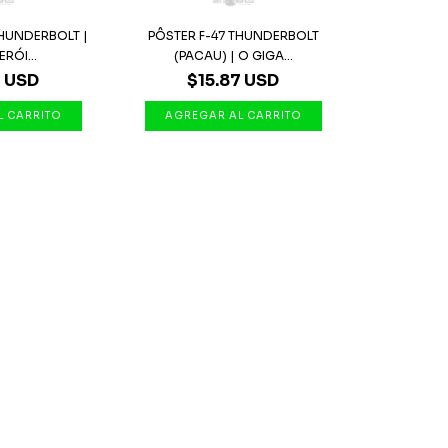
THUNDERBOLT |
PÔSTER F-47 THUNDERBOLT
ERÓI...
(PACAU) | O GIGA...
7 USD
$15.87 USD