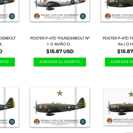
DERBOLT
POSTER P-47D THUNDERBOLT Nº
POSTER P-47D 
...
1: O AVIÃO D...
A4 | O H
D
$15.87 USD
$15.8