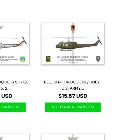
ROQUOIS SH-1D,
BELL UH-1H IROQUOIS / HUEY ,
, 2...
U.S. ARMY,...
7 USD
$15.87 USD