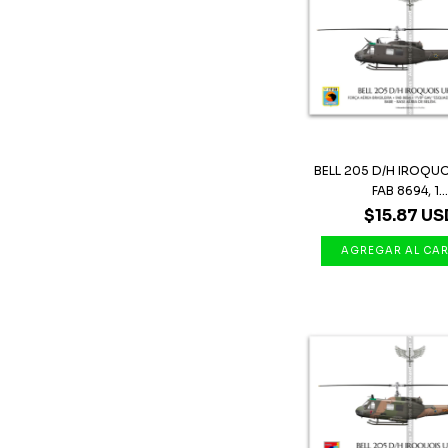
BELL 205 D/H IROQUO
FAB 8694, 1...
$15.87 US