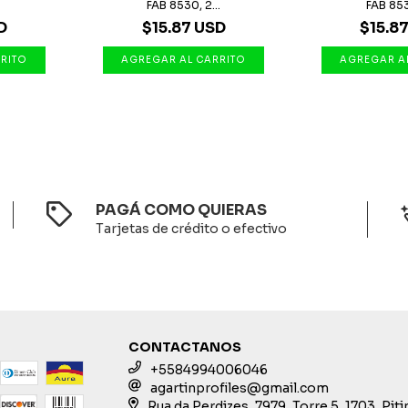
.
FAB 8530, 2...
FAB 8530
D
$15.87 USD
$15.8
PAGÁ COMO QUIERAS
Tarjetas de crédito o efectivo
CONTACTANOS
+5584994006046
agartinprofiles@gmail.com
Rua da Perdizes, 7979, Torre 5, 1703, Pit