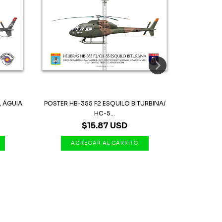
, ÁGUIA
POSTER HB-355 F2 ESQUILO BITURBINA/
HELIBRÁS H
HC-5...
$15.87 USD