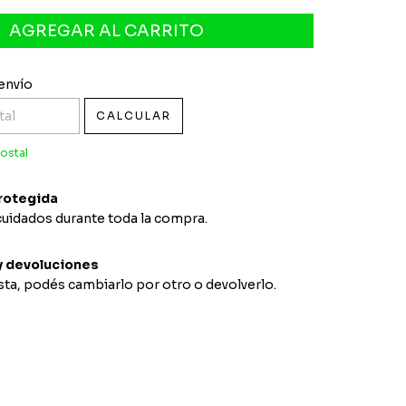
l CP:
CAMBIAR CP
envío
CALCULAR
ostal
rotegida
cuidados durante toda la compra.
 devoluciones
usta, podés cambiarlo por otro o devolverlo.