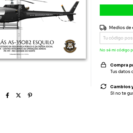
Entregas para e
Medios de 
No sé mi código p
Compra p
Tus datos 
Cambios y
Si no te g