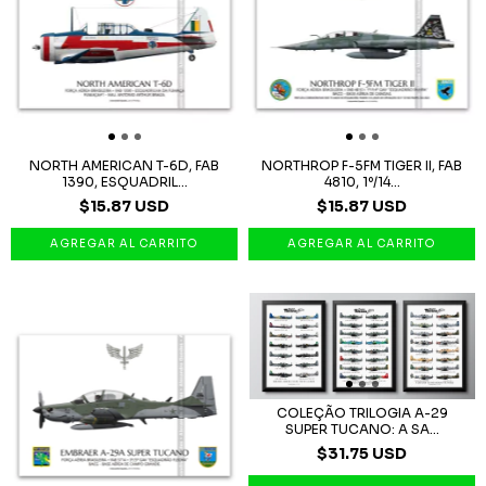
NORTH AMERICAN T-6D, FAB
NORTHROP F-5FM TIGER II, FAB
1390, ESQUADRIL...
4810, 1º/14...
$15.87 USD
$15.87 USD
COLEÇÃO TRILOGIA A-29
SUPER TUCANO: A SA...
$31.75 USD