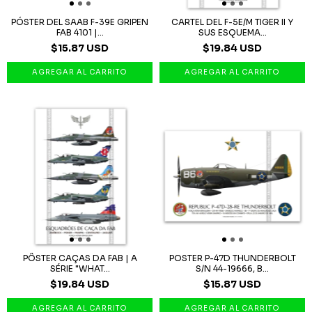
PÓSTER DEL SAAB F-39E GRIPEN
CARTEL DEL F-5E/M TIGER II Y
FAB 4101 |...
SUS ESQUEMA...
$15.87 USD
$19.84 USD
PÔSTER CAÇAS DA FAB | A
POSTER P-47D THUNDERBOLT
SÉRIE "WHAT...
S/N 44-19666, B...
$19.84 USD
$15.87 USD