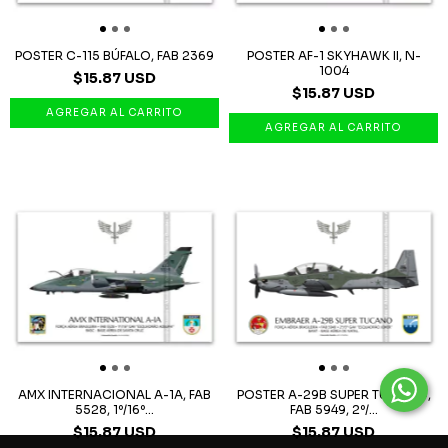
POSTER C-115 BÚFALO, FAB 2369
POSTER AF-1 SKYHAWK II, N-
1004
$15.87 USD
$15.87 USD
AMX INTERNACIONAL A-1A, FAB
POSTER A-29B SUPER TUCANO,
5528, 1º/16º...
FAB 5949, 2º/...
$15.87 USD
$15.87 USD