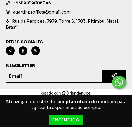
+5584994006046
agartinprofiles@gmail.com
Rua da Perdizes, 7979, Torre 5, 1703, Pitimbu, Natal,
Brasil
REDES SOCIALES
NEWSLETTER
COPYRIGHT ALEXANDRE GUEDES - 2026. TODOS LOS DERECHOS RESERVADOS.
Al navegar por este sitio
aceptás el uso de cookies
para
agilizar tu experiencia de compra.
ENTENDIDO