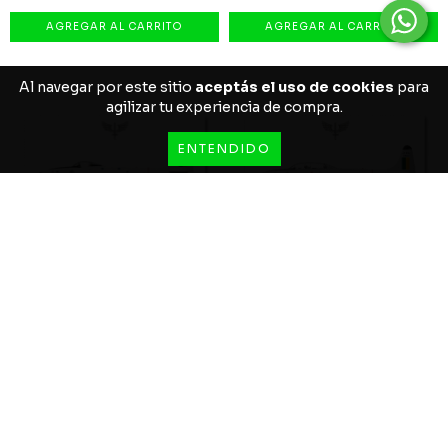
Al navegar por este sitio
aceptás el uso de cookies
para
agilizar tu experiencia de compra.
ENTENDIDO
F-80C SHOOTING STAR POSTER
PÓSTER DEL AT-33A (FAB 4364) |
(FAB 4200) |...
ESCUADRÓN...
$15.87 USD
$15.87 USD